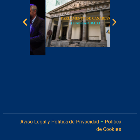
LA 
recon
por e
d
Aviso Legal y Política de Privacidad
–
Política
Norde
de Cookies
Tene