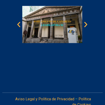
recon
por e
d
Norde
Tene
por
la
educa
soc
Aviso Legal y Política de Privacidad
–
Política
de Cookies