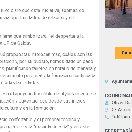
 tuvo claro que esta iniciativa, además de
movía oportunidades de relación y de
 lema que simbolizara “el despertar a la
la UP de Gáldar.
Cono
qué propuestas interesan más, cuáles son las
lación y, por su puesto, hemos dado un paso
os, planificando talleres en horario de mañana y
quecimiento personal y la formación continuada
Ayuntami
o todas las edades.
 con el apoyo indiscutible del Ayuntamiento de
COORDINADO
ucación y Juventud, que desde sus inicios
Oliver Día
 cultura y en la formación.
C/ Artemi
Teléfono:
cio confortable y el personal técnico y
render de esta “escuela de vida” y en este
SECRETARÍA