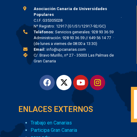
Asociación Canaria de Universidades
Populares
C.I.F. G35305028
Nº Registro: 12917 (G1/S1/12917-92/GC)
Teléfonos:
Servicios generales: 928 93 36 59
Administración: 928 93 36 59 // 649 56 14 77
(de lunes a viernes de 08:00 a 13:30)
Email:
info@upcanarias.com
C/. Bravo Murillo, nº 27 - 35003 Las Palmas de
Gran Canaria
UP
 por
ENLACES EXTERNOS
el
Trabajo en Canarias
 de
Participa Gran Canaria