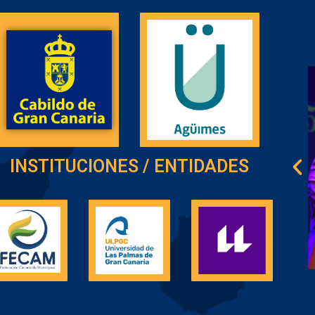
INSTITUCIONES / ENTIDADES
LA ACUP
reconocida por
el CIT del
Nordeste de