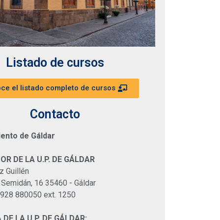
Listado de cursos
ce el listado completo de cursos
Contacto
ento de Gáldar
R DE LA U.P. DE GÁLDAR
z Guillén
 Semidán, 16 35460 - Gáldar
 928 880050 ext. 1250
 DE LA U.P. DE GÁLDAR: