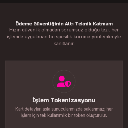
Ödeme Güvenliğinin Altı Teknik Katmanı
Hızın güvenlik olmadan sorumsuz olduğu tezi, her
işlemde uygulanan bu spesifik koruma yöntemleriyle
kanıtlanır.
İşlem Tokenizasyonu
Kart detayları asla sunucularımızda saklanmaz; her
işlem için tek kullanımlık bir token oluşturulur.