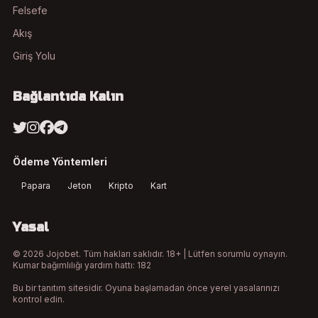
Felsefe
Akış
Giriş Yolu
Bağlantıda Kalın
Ödeme Yöntemleri
Papara
Jeton
Kripto
Kart
Yasal
© 2026 Jojobet. Tüm hakları saklıdır. 18+ | Lütfen sorumlu oynayın.
Kumar bağımlılığı yardım hattı: 182
Bu bir tanıtım sitesidir. Oyuna başlamadan önce yerel yasalarınızı
kontrol edin.