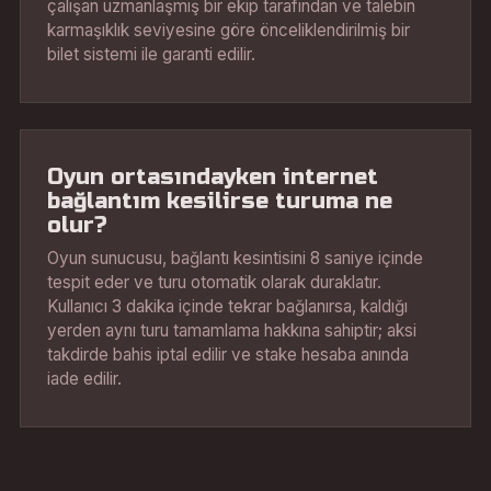
çalışan uzmanlaşmış bir ekip tarafından ve talebin
karmaşıklık seviyesine göre önceliklendirilmiş bir
bilet sistemi ile garanti edilir.
Oyun ortasındayken internet
bağlantım kesilirse turuma ne
olur?
Oyun sunucusu, bağlantı kesintisini 8 saniye içinde
tespit eder ve turu otomatik olarak duraklatır.
Kullanıcı 3 dakika içinde tekrar bağlanırsa, kaldığı
yerden aynı turu tamamlama hakkına sahiptir; aksi
takdirde bahis iptal edilir ve stake hesaba anında
iade edilir.