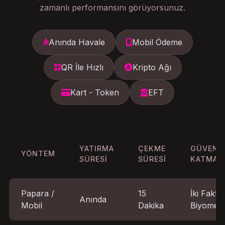
zamanlı performansını görüyorsunuz.
Anında Havale
Mobil Ödeme
QR İle Hızlı
Kripto Ağı
Kart - Token
EFT
YATIRMA
ÇEKME
GÜVENL
YÖNTEM
SÜRESI
SÜRESI
KATMAN
Papara /
15
İki Faktö
Anında
Mobil
Dakika
Biyometr