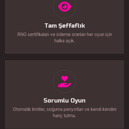
Tam Şeffaflık
RNG sertifikaları ve ödeme oranları her oyun için
halka açık.
Sorumlu Oyun
Otomatik limitler, soğuma periyotları ve kendi kendini
hariç tutma.