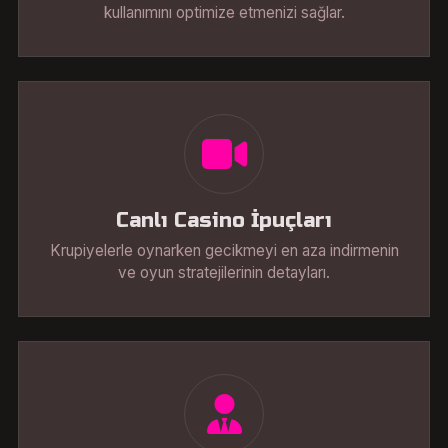
kullanımını optimize etmenizi sağlar.
Canlı Casino İpuçları
Krupiyelerle oynarken gecikmeyi en aza indirmenin
ve oyun stratejilerinin detayları.