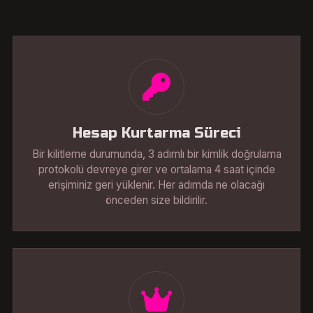
Hesap Kurtarma Süreci
Bir kilitleme durumunda, 3 adımlı bir kimlik doğrulama
protokolü devreye girer ve ortalama 4 saat içinde
erişiminiz geri yüklenir. Her adımda ne olacağı
önceden size bildirilir.