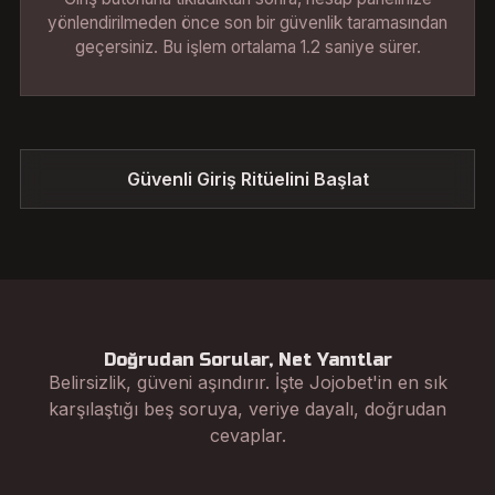
yönlendirilmeden önce son bir güvenlik taramasından
geçersiniz. Bu işlem ortalama 1.2 saniye sürer.
Güvenli Giriş Ritüelini Başlat
Doğrudan Sorular, Net Yanıtlar
Belirsizlik, güveni aşındırır. İşte Jojobet'in en sık
karşılaştığı beş soruya, veriye dayalı, doğrudan
cevaplar.