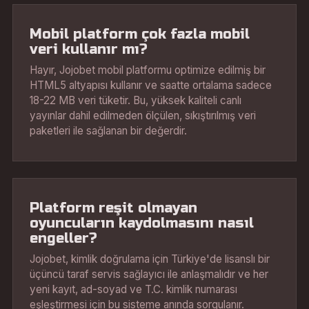
Mobil platform çok fazla mobil
veri kullanır mı?
Hayır, Jojobet mobil platformu optimize edilmiş bir
HTML5 altyapısı kullanır ve saatte ortalama sadece
18-22 MB veri tüketir. Bu, yüksek kaliteli canlı
yayınlar dahil edilmeden ölçülen, sıkıştırılmış veri
paketleri ile sağlanan bir değerdir.
Platform reşit olmayan
oyuncuların kaydolmasını nasıl
engeller?
Jojobet, kimlik doğrulama için Türkiye'de lisanslı bir
üçüncü taraf servis sağlayıcı ile anlaşmalıdır ve her
yeni kayıt, ad-soyad ve T.C. kimlik numarası
eşleştirmesi için bu sisteme anında sorgulanır.