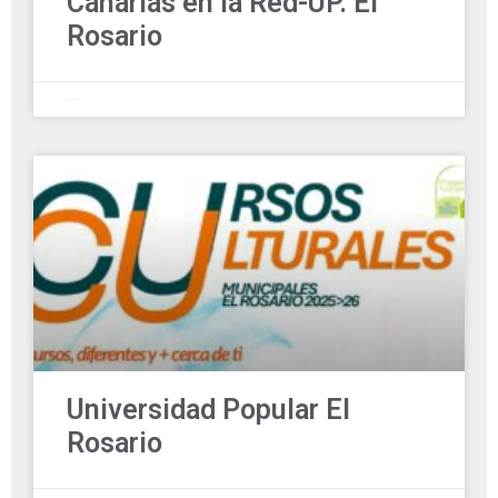
Canarias en la Red-UP. El
Rosario
28 agosto, 2025
Universidad Popular El
Rosario