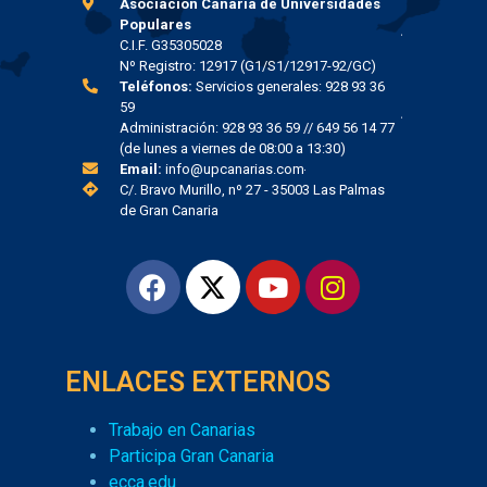
Asociación Canaria de Universidades
Populares
C.I.F. G35305028
Nº Registro: 12917 (G1/S1/12917-92/GC)
Teléfonos:
Servicios generales: 928 93 36
59
Administración: 928 93 36 59 // 649 56 14 77
(de lunes a viernes de 08:00 a 13:30)
Email:
info@upcanarias.com
C/. Bravo Murillo, nº 27 - 35003 Las Palmas
de Gran Canaria
ENLACES EXTERNOS
Trabajo en Canarias
Participa Gran Canaria
ecca.edu